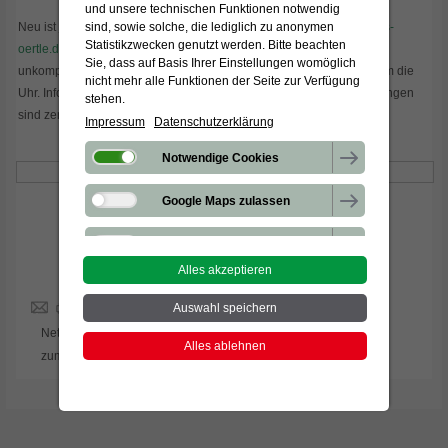
und unsere technischen Funktionen notwendig
Neu ist jetzt auch der digitale Auftritt von s'Örtle: Die neue Webseite
s-
sind, sowie solche, die lediglich zu anonymen
Statistikzwecken genutzt werden. Bitte beachten
oertle.de
ist online. Dort lassen sich mobile Toiletten schnell und
Sie, dass auf Basis Ihrer Einstellungen womöglich
unkompliziert online buchen – transparent, übersichtlich und rund um die
nicht mehr alle Funktionen der Seite zur Verfügung
Uhr. Informationen zu Modellen, Einsatzbereichen und Serviceleistungen
stehen.
sind zentral gebündelt und erleichtern die Planung.
Impressum
Datenschutzerklärung
Notwendige Cookies
Google Maps zulassen
Google reCapcha zulassen
Besuchen Sie uns auf:
Alles akzeptieren
Verbindung zu Drittanbietern
Auswahl speichern
Statistik-Cookies
Netiquette
Datenschutz
Impressum
AGB
Alles ablehnen
zum Seitenanfang