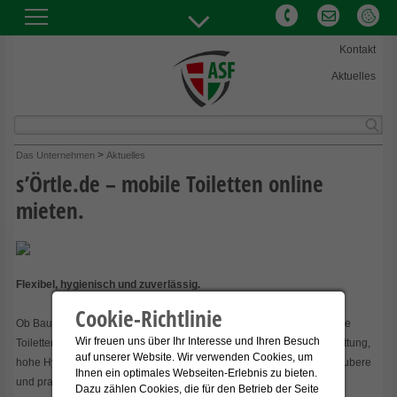
Kontakt
Aktuelles
Abfallwirtschaft und Stadtreinigung Freiburg GmbH
>
Das Unternehmen
Aktuelles
Hermann-Mitsch-Str. 26
s’Örtle.de – mobile Toiletten online
79108 Freiburg
mieten.
Telefon:
+49(0)761 76707-0
E-Mail:
info@abfallwirtschaft-freiburg.de
Flexibel, hygienisch und zuverlässig.
Cookie-Richtlinie
Ob Baustelle, Stadtfest oder privates Event: Mit „s'Örtle" stehen mobile
Wir freuen uns über Ihr Interesse und Ihren Besuch
Toiletten zur Verfügung, auf die jederzeit Verlass ist. Moderne Ausstattung,
auf unserer Website. Wir verwenden Cookies, um
hohe Hygienestandards und ein zuverlässiger Service sorgen für saubere
Ihnen ein optimales Webseiten-Erlebnis zu bieten.
und praktische Sanitärlösungen bei unterschiedlichsten Einsätzen.
Dazu zählen Cookies, die für den Betrieb der Seite