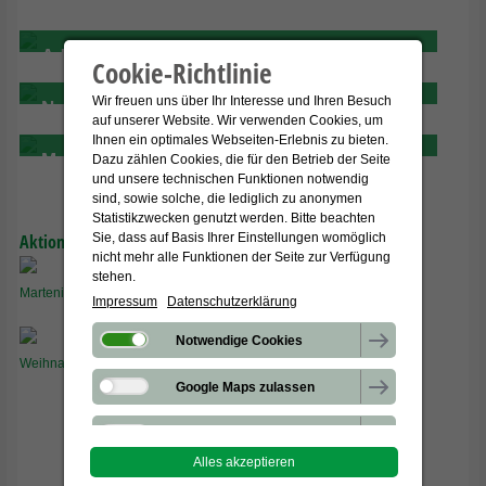
Iris Herbstritt
Adriana Alves Freitas
Cookie-Richtlinie
Wir freuen uns über Ihr Interesse und Ihren Besuch
Nourou Assani
auf unserer Website. Wir verwenden Cookies, um
Ihnen ein optimales Webseiten-Erlebnis zu bieten.
Marion Peter
Dazu zählen Cookies, die für den Betrieb der Seite
und unsere technischen Funktionen notwendig
sind, sowie solche, die lediglich zu anonymen
Statistikzwecken genutzt werden. Bitte beachten
Aktionstage
Sie, dass auf Basis Ihrer Einstellungen womöglich
nicht mehr alle Funktionen der Seite zur Verfügung
stehen.
Marteniza-Tag - 01. März 2022
Impressum
Datenschutzerklärung
Notwendige Cookies
Weihnachtskalender 2022
Google Maps zulassen
Google reCapcha zulassen
Alles akzeptieren
Besuchen Sie uns auf:
Verbindung zu Drittanbietern