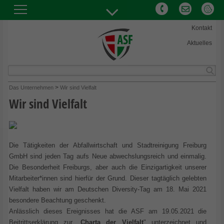
Kontakt
Aktuelles
Abfallwirtschaft und Stadtreinigung Freiburg GmbH
>
Das Unternehmen
Wir sind Vielfalt
Hermann-Mitsch-Str. 26
Wir sind Vielfalt
79108 Freiburg
Telefon:
+49(0)761 76707-0
Die Tätigkeiten der Abfallwirtschaft und Stadtreinigung Freiburg
E-Mail:
info@abfallwirtschaft-freiburg.de
GmbH sind jeden Tag aufs Neue abwechslungsreich und einmalig.
Die Besonderheit Freiburgs, aber auch die Einzigartigkeit unserer
Mitarbeiter*innen sind hierfür der Grund. Dieser tagtäglich gelebten
Vielfalt haben wir am Deutschen Diversity-Tag am 18. Mai 2021
besondere Beachtung geschenkt.
Anlässlich dieses Ereignisses hat die ASF am 19.05.2021 die
Beitrittserklärung zur „
Charta der Vielfalt
" unterzeichnet und